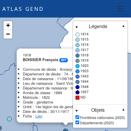
ATLAS GEND
+
Légende
▼
−
1914
1915
1916
1917
×
1918
1918
BOISSIER François
1919
MPF
1920
Commune de décès : Annecy
1923
Département de décès : 74 - Haute-Savoie
1943
Date de naissance : 11/09/1869
1944
Lieu de naissance : Saint Victor
1948
Département de naissance : 63 - Puy-de-Dôme
1957
Année de classe : 1889
Matricule : 1822
ND
Grade : gendarme
Unité : 14e légion bis de gendarmerie (14e bis LG)
Objets
▼
Date de décès : 30/11/1917
Fiche :
Lien
Frontières nationales (2020)
Départements (2020)