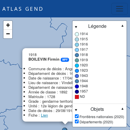
ATLAS GEND
+
Légende
▼
−
1914
1915
1916
1917
×
1918
1918
BOILEVIN Firmin
1919
MPF
1920
Commune de décès : Angoulême
1923
Département de décès : 16 - Charente
1943
Date de naissance : 17/04/1872
1944
Lieu de naissance : Vindelle
1948
Département de naissance : 16 - Charente
1957
Année de classe : 1892
Matricule : 1728
ND
Grade : gendarme territorial
Unité : 12e légion de gendarmerie (12e LG)
Objets
▼
Date de décès : 29/08/1918
Fiche :
Lien
Frontières nationales (2020)
Départements (2020)