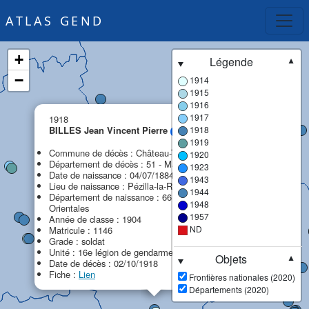
ATLAS GEND
+
Légende
▼
−
1914
1915
1916
×
1917
1918
1918
BILLES Jean Vincent Pierre
MPF
1919
Commune de décès : Château-Thierry
1920
Département de décès : 51 - Marne
1923
Date de naissance : 04/07/1884
1943
Lieu de naissance : Pézilla-la-Rivière
1944
Département de naissance : 66 - Pyrénées-
1948
Orientales
1957
Année de classe : 1904
ND
Matricule : 1146
Grade : soldat
Unité : 16e légion de gendarmerie (16e LG)
Objets
▼
Date de décès : 02/10/1918
Fiche :
Lien
Frontières nationales (2020)
Départements (2020)