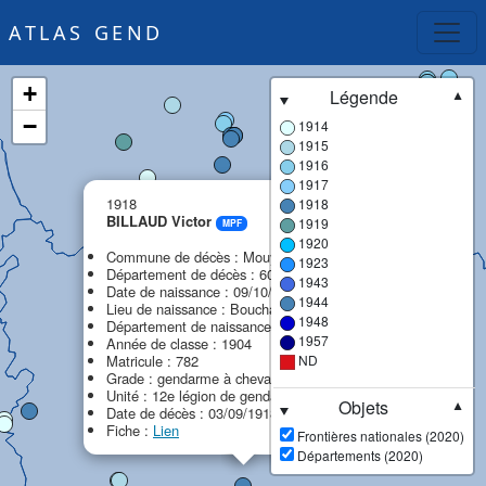
ATLAS GEND
+
Légende
▼
−
1914
1915
1916
1917
×
1918
1918
BILLAUD Victor
1919
MPF
1920
Commune de décès : Mouy
1923
Département de décès : 60 - Oise
1943
Date de naissance : 09/10/1884
1944
Lieu de naissance : Bouchage (Le)
1948
Département de naissance : 16 - Charente
1957
Année de classe : 1904
Matricule : 782
ND
Grade : gendarme à cheval
Unité : 12e légion de gendarmerie (12e LG)
Objets
▼
Date de décès : 03/09/1918
Fiche :
Lien
Frontières nationales (2020)
Départements (2020)