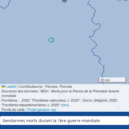
20 km
Leaflet
|
Contributeur(s) :
Fressin
, Thomas
Source(s) des données : MDH :
Morts pour la France de la Première Guerre
mondiale
Frontières :
, 2020. "Frontières nationales, c. 2020" ;
David
, Grégoire, 2020.
"Frontières départementales, c. 2020" (
lien
)
Fonds de carte :
Projet geojson-xyz