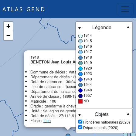
ATLAS GEND
+
Légende
▼
−
1914
1915
1916
1917
×
1918
1918
BENETON Jean Louis Arthur
1919
MPF
1920
Commune de décès : Vatan
1923
Département de décès : 36 - Indre
1943
Date de naissance : 30/04/1881
1944
Lieu de naissance : Tusson
1948
Département de naissance : 16 - Charente
1957
Année de classe : 1898/1901
Matricule : 106
ND
Grade : gendarme à cheval
Unité : 9e légion de gendarmerie (9e LG)
Objets
▼
Date de décès : 27/11/1918
Fiche :
Lien
Frontières nationales (2020)
Départements (2020)