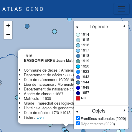
ATLAS GEND
+
Légende
▼
−
1914
1915
1916
1917
×
1918
1918
BASSOMPIERRE Jean Mathias Adolphe
1919
MPF
1920
Commune de décès : Amiens
1923
Département de décès : 80 - Somme
1943
Date de naissance : 10/03/1867
1944
Lieu de naissance : Momerstroff
1948
Département de naissance : 57 - Moselle
1957
Année de classe : 1887
ND
Matricule : 1630
Grade : maréchal des logis-chef
Unité : 2e légion de gendarmerie (2e LG)
Objets
▼
Date de décès : 17/01/1918
Fiche :
Lien
Frontières nationales (2020)
Départements (2020)