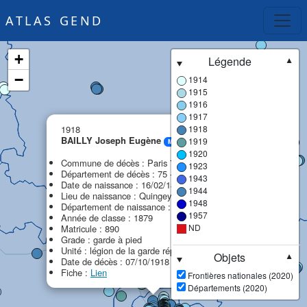
ATLAS GEND
+
Légende
▼
−
1914
1915
1916
1917
×
1918
1918
BAILLY Joseph Eugène
1919
MPF
1920
Commune de décès : Paris 7e arrondissement
1923
Département de décès : 75 - Paris (ex Seine)
1943
Date de naissance : 16/02/1859
1944
Lieu de naissance : Quingey
1948
Département de naissance : 25 - Doubs
1957
Année de classe : 1879
ND
Matricule : 890
Grade : garde à pied
Unité : légion de la garde républicaine (LGR)
Objets
▼
Date de décès : 07/10/1918
Fiche :
Lien
Frontières nationales (2020)
Départements (2020)