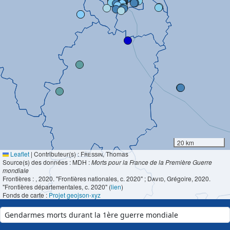
20 km
Leaflet
|
Contributeur(s) :
Fressin
, Thomas
Source(s) des données : MDH :
Morts pour la France de la Première Guerre
mondiale
Frontières :
, 2020. "Frontières nationales, c. 2020" ;
David
, Grégoire, 2020.
"Frontières départementales, c. 2020" (
lien
)
Fonds de carte :
Projet geojson-xyz