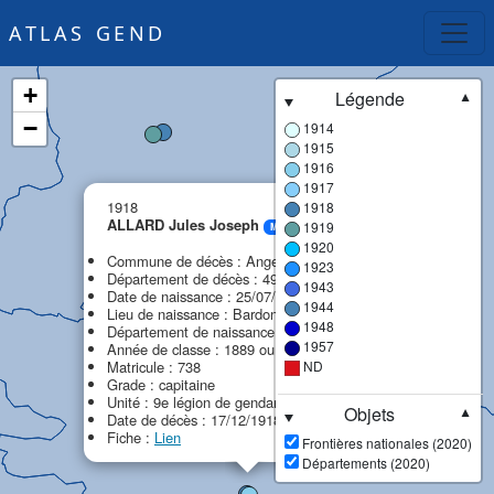
ATLAS GEND
+
Légende
▼
−
1914
1915
1916
1917
×
1918
1918
ALLARD Jules Joseph
1919
MPF
1920
Commune de décès : Angers
1923
Département de décès : 49 - Maine-et-Loire
1943
Date de naissance : 25/07/1872
1944
Lieu de naissance : Bardon (Le)
1948
Département de naissance : 45 - Loiret
1957
Année de classe : 1889 ou 1892
Matricule : 738
ND
Grade : capitaine
Unité : 9e légion de gendarmerie (9e LG)
Objets
▼
Date de décès : 17/12/1918
Fiche :
Lien
Frontières nationales (2020)
Départements (2020)