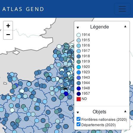
ATLAS GEND
+
Légende
▼
−
1914
1915
1916
1917
1918
1919
1920
1923
1943
1944
1948
1957
ND
Objets
▼
Frontières nationales (2020)
Départements (2020)