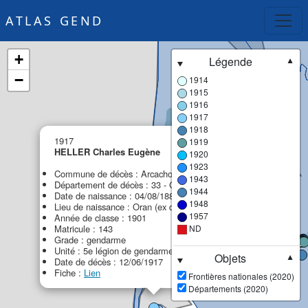
ATLAS GEND
+
Légende
▼
−
1914
1915
1916
1917
1918
×
1917
1919
HELLER Charles Eugène
1920
1923
Commune de décès : Arcachon
1943
Département de décès : 33 - Gironde
1944
Date de naissance : 04/08/1881
1948
Lieu de naissance : Oran (ex département d'Oran)
1957
Année de classe : 1901
Matricule : 143
ND
Grade : gendarme
Unité : 5e légion de gendarmerie (5e LG)
Objets
▼
Date de décès : 12/06/1917
Fiche :
Lien
Frontières nationales (2020)
Départements (2020)