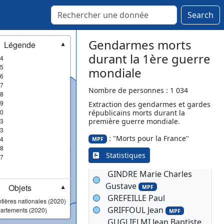
GANDRE Toussaint Pierre
Search
MPF
GANDRE Toussaint Pierre
Gendarmes morts
Légende
MPF
▼
GARRAUD Alexandre
durant la 1ère guerre
4
Michel
5
mondiale
6
GARREC Louis
MPF
7
GAUTHIER Jean
Nombre de personnes : 1 034
MPF
8
GAUVENET Auguste
9
Extraction des gendarmes et gardes
0
républicains morts durant la
Georges
MPF
3
première guerre mondiale.
GEFFROY Louis Julien
3
Marie
: "Morts pour la France"
4
MPF
MPF
8
GEORGET René Constant
Statistiques
7
Joseph
MPF
GINDRE Marie Charles
Gustave
Objets
MPF
▼
GREFEILLE Paul
tières nationales (2020)
GRIFFOUL Jean
artements (2020)
MPF
GUGLIELMI Jean Baptiste