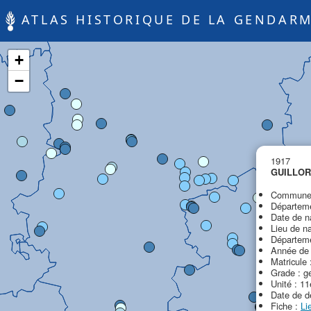
ATLAS HISTORIQUE DE LA GENDARM
+
−
1917
GUILLOR
Commune 
Départeme
Date de n
Lieu de n
Départeme
Année de 
Matricule 
Grade : g
Unité : 1
Date de d
Fiche :
Li