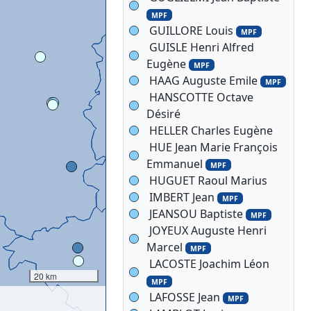
MPF
GUILLORE Louis
MPF
GUISLE Henri Alfred
Eugène
MPF
HAAG Auguste Emile
MPF
HANSCOTTE Octave
Désiré
HELLER Charles Eugène
HUE Jean Marie François
Emmanuel
MPF
HUGUET Raoul Marius
IMBERT Jean
MPF
JEANSOU Baptiste
MPF
JOYEUX Auguste Henri
Marcel
MPF
LACOSTE Joachim Léon
20 km
MPF
LAFOSSE Jean
MPF