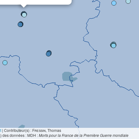
t
|
Contributeur(s) :
Fressin
, Thomas
s) des données : MDH :
Morts pour la France de la Première Guerre mondiale