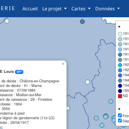
ERIE
(current)
Accueil
Le projet
Cartes
Données
191
191
191
191
191
191
×
192
192
E Louis
MPF
194
194
de décès : Châlons-en-Champagne
nt de décès : 51 - Marne
194
aissance : 07/09/1884
195
aissance : Moëlan-sur-Mer
ND
nt de naissance : 29 - Finistère
classe : 1904
: 3554
endarme à pied
Fron
1e légion de gendarmerie (11e LG)
Dép
écès : 29/04/1917
en