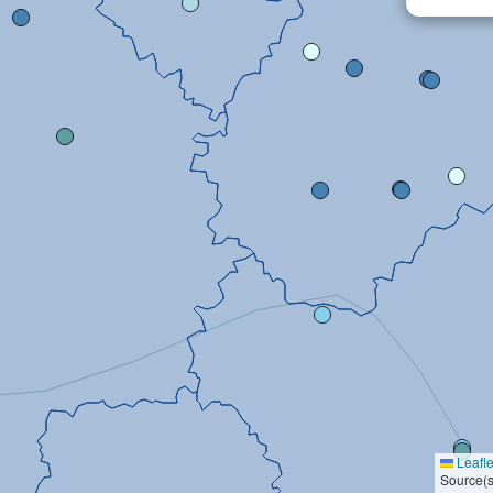
Leafle
Source(