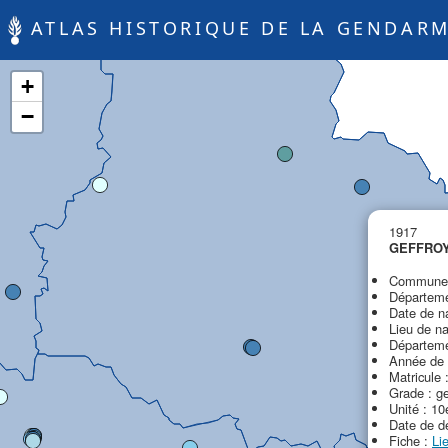
ATLAS HISTORIQUE DE LA GENDARM
+
−
1917
GEFFROY 
Commune 
Départeme
Date de n
Lieu de n
Départemen
Année de 
Matricule 
Grade : g
Unité : 10
Date de d
Fiche :
Li