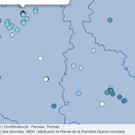
t
|
Contributeur(s) :
Fressin
, Thomas
s) des données : MDH :
Morts pour la France de la Première Guerre mondiale