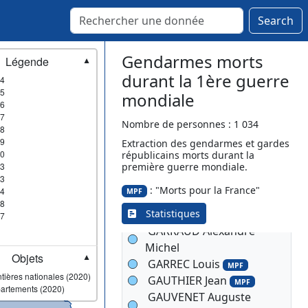
MPF
Search
FIGUIER Eugène Léon
MPF
Gendarmes morts
Légende
▼
FLEURY Jules Alfred
durant la 1ère guerre
4
FRADET Gabriel Emile
5
mondiale
MPF
6
FRICOT Charles Léon
7
Nombre de personnes : 1 034
8
FUSSIEN Etienne
MPF
9
Extraction des gendarmes et gardes
GALICHON Jacques
MPF
0
républicains morts durant la
GANDRE Toussaint Pierre
3
première guerre mondiale.
3
MPF
: "Morts pour la France"
4
MPF
GANDRE Toussaint Pierre
8
Statistiques
7
MPF
GARRAUD Alexandre
Michel
Objets
▼
GARREC Louis
MPF
tières nationales (2020)
GAUTHIER Jean
MPF
artements (2020)
GAUVENET Auguste