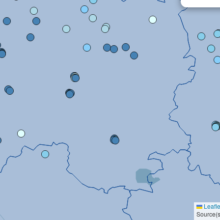
Leafle
Source(