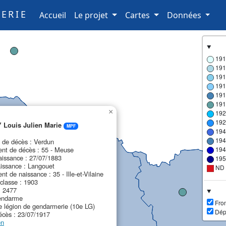
ERIE
(current)
Accueil
Le projet
Cartes
Données
191
191
191
191
191
191
×
192
192
Louis Julien Marie
MPF
194
194
de décès : Verdun
nt de décès : 55 - Meuse
194
aissance : 27/07/1883
195
aissance : Langouet
ND
t de naissance : 35 - Ille-et-Vilaine
classe : 1903
: 2477
endarme
Fron
e légion de gendarmerie (10e LG)
Dép
écès : 23/07/1917
en