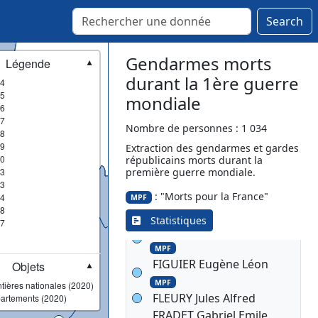
André Jean
MPF
Search
DUPLAA Jean Pierre
MPF
DUTEIL François Joseph
Gendarmes morts
Légende
MPF
▼
DUTOT François Emile
durant la 1ère guerre
4
DUVAL Francois
5
mondiale
6
Florimond Guillaume
MPF
7
ECHALLIER Emmanuel
Nombre de personnes : 1 034
8
Marie Louis Charles
9
MPF
Extraction des gendarmes et gardes
0
républicains morts durant la
ECHALLIER Emmanuel
3
première guerre mondiale.
Marie Louis Charles
3
ESPY Joseph
: "Morts pour la France"
4
MPF
MPF
8
FAUCHERE Philippe
Statistiques
7
FAVAREILLE Raymond
MPF
FIGUIER Eugène Léon
Objets
▼
MPF
tières nationales (2020)
FLEURY Jules Alfred
artements (2020)
FRADET Gabriel Emile