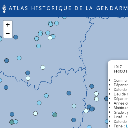
ATLAS HISTORIQUE DE LA GENDARM
+
−
1917
FRICOT 
Commune
Départem
Date de 
Lieu de 
Départem
Année de
Matricul
Grade :
Unité : 
Date de 
Fiche :
L