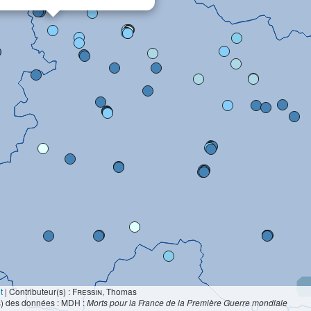
t
|
Contributeur(s) :
Fressin
, Thomas
s) des données : MDH :
Morts pour la France de la Première Guerre mondiale