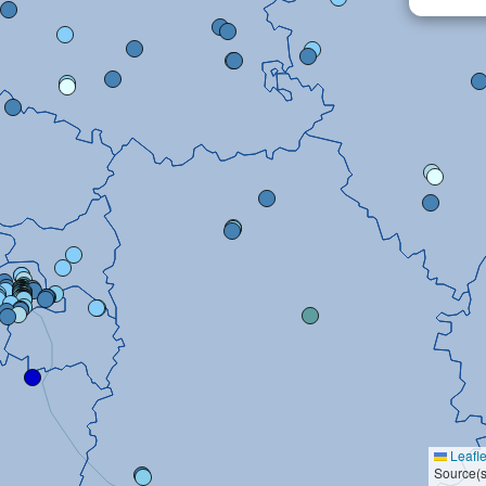
Leafle
Source(