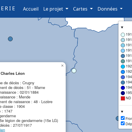
ERIE
(current)
Accueil
Le projet
Cartes
Données
191
191
191
191
191
191
×
192
192
Charles Léon
194
194
 de décès : Crugny
ent de décès : 51 - Marne
194
naissance : 02/01/1884
195
naissance : Mende
ND
ent de naissance : 48 - Lozère
 classe : 1904
e : 1747
 gendarme
Fron
15e légion de gendarmerie (15e LG)
Dép
décès : 27/07/1917
ien