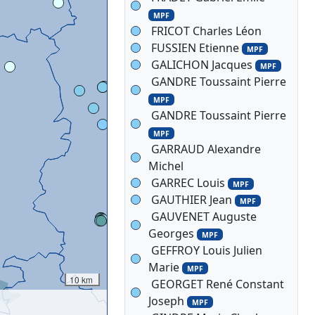
MPF
FRICOT Charles Léon
FUSSIEN Etienne
MPF
GALICHON Jacques
MPF
GANDRE Toussaint Pierre
MPF
GANDRE Toussaint Pierre
MPF
GARRAUD Alexandre
Michel
GARREC Louis
MPF
GAUTHIER Jean
MPF
GAUVENET Auguste
Georges
MPF
GEFFROY Louis Julien
Marie
MPF
10 km
GEORGET René Constant
Joseph
MPF