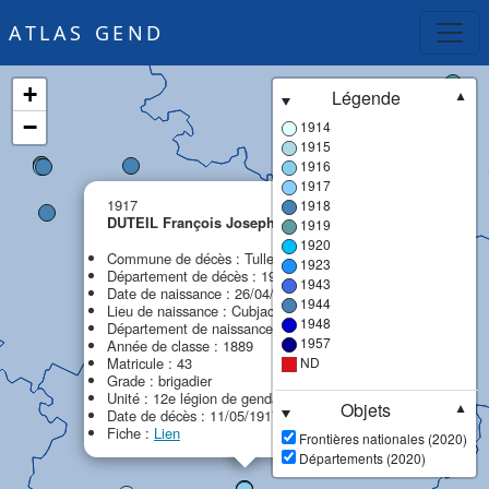
ATLAS GEND
+
Légende
▼
−
1914
1915
1916
1917
×
1917
1918
DUTEIL François Joseph
1919
MPF
1920
Commune de décès : Tulle
1923
Département de décès : 19 - Corrèze
1943
Date de naissance : 26/04/1869
1944
Lieu de naissance : Cubjac
1948
Département de naissance : 24 - Dordogne
1957
Année de classe : 1889
Matricule : 43
ND
Grade : brigadier
Unité : 12e légion de gendarmerie (12e LG)
Objets
▼
Date de décès : 11/05/1917
Fiche :
Lien
Frontières nationales (2020)
Départements (2020)