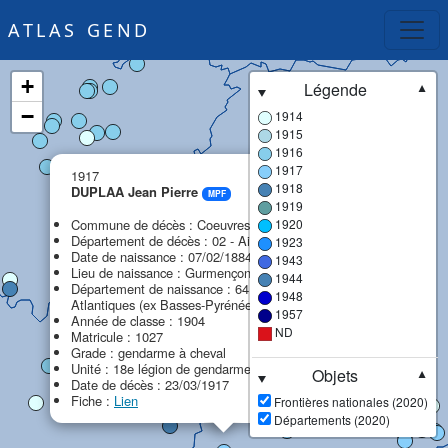
ATLAS GEND
+
Légende
▼
−
1914
1915
1916
×
1917
1917
1918
DUPLAA Jean Pierre
MPF
1919
Commune de décès : Coeuvres-et-Valsery
1920
Département de décès : 02 - Aisne
1923
Date de naissance : 07/02/1884
1943
Lieu de naissance : Gurmençon
1944
Département de naissance : 64 - Pyrénées-
1948
Atlantiques (ex Basses-Pyrénées)
1957
Année de classe : 1904
ND
Matricule : 1027
Grade : gendarme à cheval
Unité : 18e légion de gendarmerie (18e LG)
Objets
▼
Date de décès : 23/03/1917
Fiche :
Lien
Frontières nationales (2020)
Départements (2020)