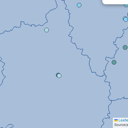
Leafle
Source(