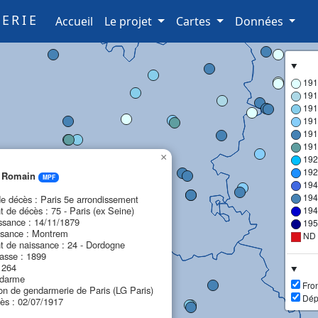
ERIE
(current)
Accueil
Le projet
Cartes
Données
191
191
191
191
191
191
×
192
192
 Romain
MPF
194
194
 décès : Paris 5e arrondissement
 de décès : 75 - Paris (ex Seine)
194
ssance : 14/11/1879
195
ssance : Montrem
ND
 de naissance : 24 - Dordogne
asse : 1899
1264
ndarme
Fron
ion de gendarmerie de Paris (LG Paris)
Dép
ès : 02/07/1917