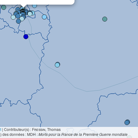
t
|
Contributeur(s) :
Fressin
, Thomas
s) des données : MDH :
Morts pour la France de la Première Guerre mondiale