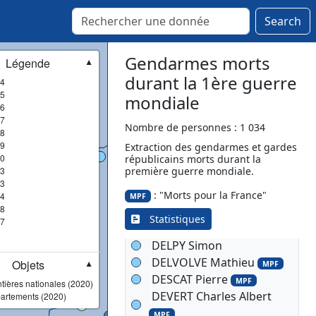
MPF
Search
COLLY Jules
MPF
CONSTAN Cosnia
COURSILLY Georges
Gendarmes morts
Légende
▼
Joseph
durant la 1ère guerre
MPF
4
DACHICOURT Auguste
5
mondiale
6
Marie Joseph
7
DARNIS Alfred
Nombre de personnes : 1 034
8
DARRE Dominique
9
MPF
Extraction des gendarmes et gardes
0
républicains morts durant la
DAUDE Pierre
3
première guerre mondiale.
DEBESSE Léonard
MPF
3
DELAGE François
: "Morts pour la France"
4
MPF
8
DELAGE Henri Jean
Statistiques
7
DELOUBES Martin
DELPY Simon
DELVOLVE Mathieu
Objets
MPF
▼
DESCAT Pierre
MPF
tières nationales (2020)
DEVERT Charles Albert
artements (2020)
MPF