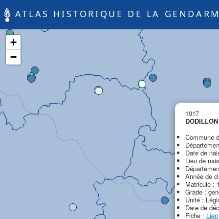
ATLAS HISTORIQUE DE LA GENDARM
+
−
1917
DODILLON
Commune de
Département
Date de nai
Lieu de nai
Département
Année de cl
Matricule : 
Grade : ge
Unité : Lég
Date de déc
Fiche :
Lien