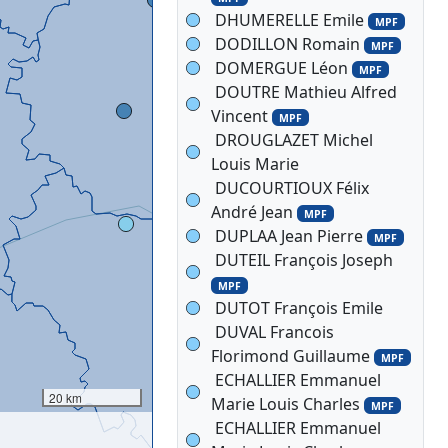
DHUMERELLE Emile
MPF
DODILLON Romain
MPF
DOMERGUE Léon
MPF
DOUTRE Mathieu Alfred
Vincent
MPF
DROUGLAZET Michel
Louis Marie
DUCOURTIOUX Félix
André Jean
MPF
DUPLAA Jean Pierre
MPF
DUTEIL François Joseph
MPF
DUTOT François Emile
DUVAL Francois
Florimond Guillaume
MPF
ECHALLIER Emmanuel
20 km
Marie Louis Charles
MPF
ECHALLIER Emmanuel