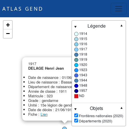
ATLAS GEND
+
Légende
▼
−
1914
1915
1916
1917
1918
1919
×
1917
1920
DELAGE Henri Jean
1923
1943
Date de naissance : 01/06/1891
1944
Lieu de naissance : Bassac
1948
Département de naissance : 16 - Charente
1957
Année de classe : 1911
Matricule : 323
ND
Grade : gendarme
Unité : 15e légion de gendarmerie (15e LG)
Objets
▼
Date de décès : 21/06/1917
Fiche :
Lien
Frontières nationales (2020)
Départements (2020)