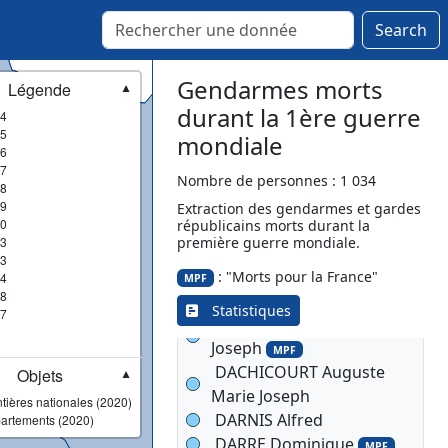
CHANUT Joseph Marie
Search
MPF
CHAVERNAC Georges
François Hippolyte
Gendarmes morts
Légende
MPF
▼
CHAVERNAC Georges
durant la 1ère guerre
4
François Hippolyte
5
MPF
mondiale
6
CLERC Jean
7
CODANT Stanislas
Nombre de personnes : 1 034
8
Edmond
9
Extraction des gendarmes et gardes
0
républicains morts durant la
COLLIN Justin Eugène
3
première guerre mondiale.
MPF
3
COLLY Jules
: "Morts pour la France"
4
MPF
MPF
8
CONSTAN Cosnia
Statistiques
7
COURSILLY Georges
Joseph
MPF
DACHICOURT Auguste
Objets
▼
Marie Joseph
tières nationales (2020)
DARNIS Alfred
artements (2020)
DARRE Dominique
MPF