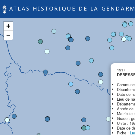
ATLAS HISTORIQUE DE LA GENDARM
+
−
1917
DEBESSE
Commune d
Départeme
Date de n
Lieu de na
Départeme
Année de 
Matricule 
Grade : g
Unité : 19
Date de d
Fiche :
Li