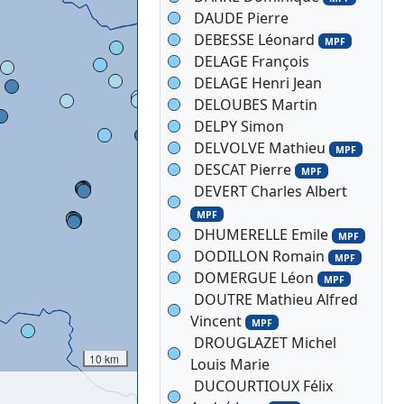
DAUDE Pierre
DEBESSE Léonard
MPF
DELAGE François
DELAGE Henri Jean
DELOUBES Martin
DELPY Simon
DELVOLVE Mathieu
MPF
DESCAT Pierre
MPF
DEVERT Charles Albert
MPF
DHUMERELLE Emile
MPF
DODILLON Romain
MPF
DOMERGUE Léon
MPF
DOUTRE Mathieu Alfred
Vincent
MPF
DROUGLAZET Michel
10 km
Louis Marie
DUCOURTIOUX Félix