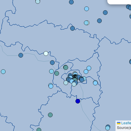
Leafle
Source(