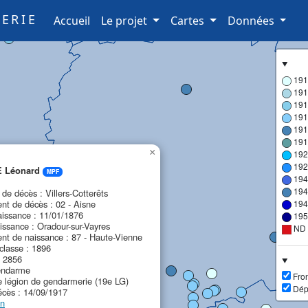
ERIE
(current)
Accueil
Le projet
Cartes
Données
191
191
191
191
191
191
×
192
192
 Léonard
MPF
194
194
e décès : Villers-Cotterêts
nt de décès : 02 - Aisne
194
aissance : 11/01/1876
195
issance : Oradour-sur-Vayres
ND
nt de naissance : 87 - Haute-Vienne
classe : 1896
: 2856
endarme
Fron
e légion de gendarmerie (19e LG)
Dép
écès : 14/09/1917
en