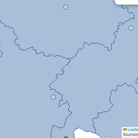
Leafle
Source(