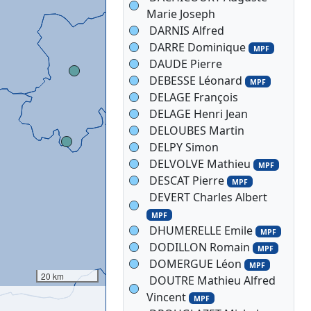
Marie Joseph
DARNIS Alfred
DARRE Dominique
MPF
DAUDE Pierre
DEBESSE Léonard
MPF
DELAGE François
DELAGE Henri Jean
DELOUBES Martin
DELPY Simon
DELVOLVE Mathieu
MPF
DESCAT Pierre
MPF
DEVERT Charles Albert
MPF
DHUMERELLE Emile
MPF
DODILLON Romain
MPF
DOMERGUE Léon
MPF
20 km
DOUTRE Mathieu Alfred
Vincent
MPF