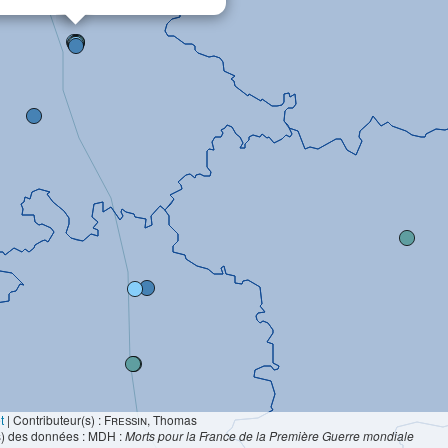
t
|
Contributeur(s) :
Fressin
, Thomas
s) des données : MDH :
Morts pour la France de la Première Guerre mondiale