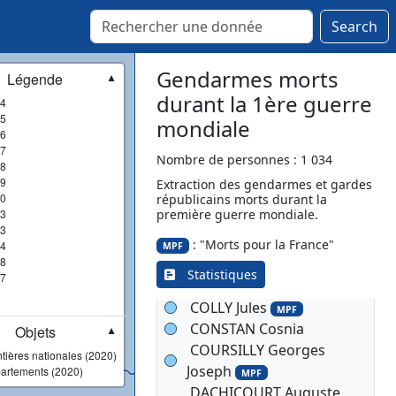
CAMAIN Albert
Search
CERVOTTI Ange Reparato
CHAFFARD Louis Joseph
CHANUT Joseph Marie
Gendarmes morts
Légende
▼
durant la 1ère guerre
MPF
4
CHAVERNAC Georges
5
mondiale
6
François Hippolyte
MPF
7
CHAVERNAC Georges
Nombre de personnes : 1 034
8
François Hippolyte
9
MPF
Extraction des gendarmes et gardes
0
républicains morts durant la
CLERC Jean
3
première guerre mondiale.
CODANT Stanislas
3
Edmond
: "Morts pour la France"
4
MPF
8
COLLIN Justin Eugène
Statistiques
7
MPF
COLLY Jules
MPF
CONSTAN Cosnia
Objets
▼
COURSILLY Georges
tières nationales (2020)
Joseph
artements (2020)
MPF
DACHICOURT Auguste