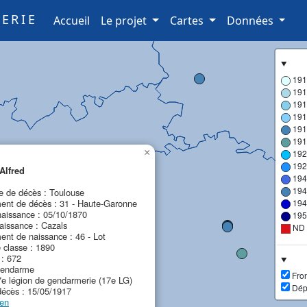
ERIE
(current)
Accueil
Le projet
Cartes
Données
191
191
191
191
191
191
×
192
192
Alfred
194
194
de décès : Toulouse
ent de décès : 31 - Haute-Garonne
194
naissance : 05/10/1870
195
aissance : Cazals
ND
nt de naissance : 46 - Lot
 classe : 1890
 : 672
gendarme
Fron
7e légion de gendarmerie (17e LG)
Dép
décès : 15/05/1917
ien