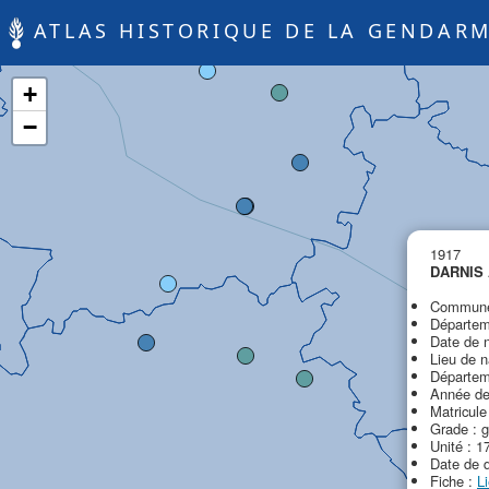
ATLAS HISTORIQUE DE LA GENDARM
+
−
1917
DARNIS 
Commune 
Départem
Date de 
Lieu de n
Départeme
Année de
Matricule
Grade : 
Unité : 1
Date de 
Fiche :
L