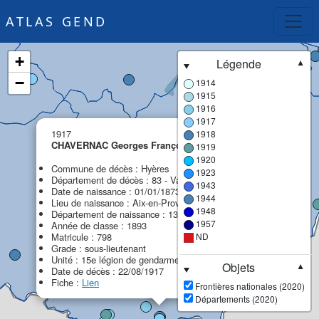
ATLAS GEND
+
Légende
▼
−
1914
1915
1916
1917
×
1917
1918
CHAVERNAC Georges François Hippolyte
1919
MPF
1920
Commune de décès : Hyères
1923
Département de décès : 83 - Var
1943
Date de naissance : 01/01/1873
1944
Lieu de naissance : Aix-en-Provence
1948
Département de naissance : 13 - Bouches-du-Rhône
1957
Année de classe : 1893
Matricule : 798
ND
Grade : sous-lieutenant
Unité : 15e légion de gendarmerie (15e LG)
Objets
▼
Date de décès : 22/08/1917
Fiche :
Lien
Frontières nationales (2020)
Départements (2020)