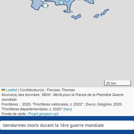
20 km
Leaflet
|
Contributeur(s) :
Fressin
, Thomas
Source(s) des données : MDH :
Morts pour la France de la Première Guerre
mondiale
Frontières :
, 2020. "Frontières nationales, c. 2020" ;
David
, Grégoire, 2020.
"Frontières départementales, c. 2020" (
lien
)
Fonds de carte :
Projet geojson-xyz