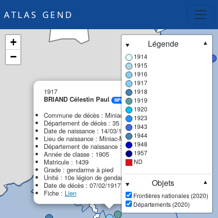
ATLAS GEND
+
Légende
▼
−
1914
1915
1916
1917
×
1917
1918
BRIAND Célestin Paul
1919
MPF
1920
Commune de décès : Miniac-Morvan
1923
Département de décès : 35 - Ille-et-Vilaine
1943
Date de naissance : 14/03/1885
1944
Lieu de naissance : Miniac-Morvan
1948
Département de naissance : 35 - Ille-et-Vilaine
1957
Année de classe : 1905
Matricule : 1439
ND
Grade : gendarme à pied
Unité : 10e légion de gendarmerie (10e LG)
Objets
▼
Date de décès : 07/02/1917
Fiche :
Lien
Frontières nationales (2020)
Départements (2020)