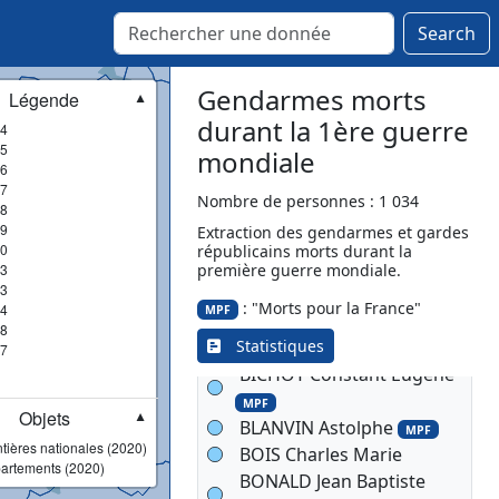
François
MPF
Search
BATAILHOU Jacques Louis
MPF
Gendarmes morts
Légende
▼
BAUTHIAN Antoine
durant la 1ère guerre
4
BELLOC Jean Pierre
MPF
5
mondiale
BENOIT Alphonse Etienne
6
BERGEROU Jean Martial
7
Nombre de personnes : 1 034
8
MPF
9
Extraction des gendarmes et gardes
BERNARD Jean Baptiste
0
républicains morts durant la
3
première guerre mondiale.
MPF
3
BERTAUX Adolphe Marie
: "Morts pour la France"
4
MPF
Alphonse
MPF
8
Statistiques
BERTHET Georges
7
BICHOT Constant Eugène
MPF
Objets
▼
BLANVIN Astolphe
MPF
tières nationales (2020)
BOIS Charles Marie
artements (2020)
BONALD Jean Baptiste