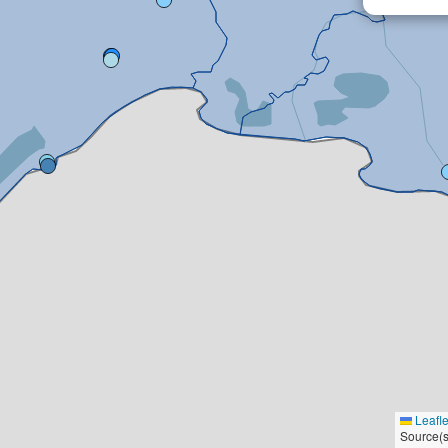
Leafle
Source(