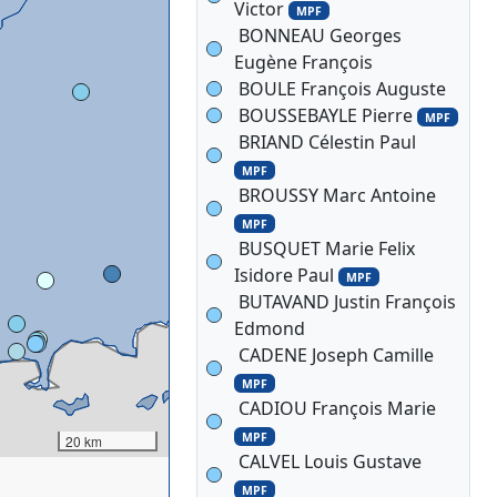
Victor
MPF
BONNEAU Georges
Eugène François
BOULE François Auguste
BOUSSEBAYLE Pierre
MPF
BRIAND Célestin Paul
MPF
BROUSSY Marc Antoine
MPF
BUSQUET Marie Felix
Isidore Paul
MPF
BUTAVAND Justin François
Edmond
CADENE Joseph Camille
MPF
CADIOU François Marie
MPF
20 km
CALVEL Louis Gustave
MPF