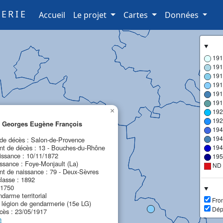
ERIE
(current)
Accueil
Le projet
Cartes
Données
191
191
191
191
191
191
×
192
192
Georges Eugène François
194
194
e décès : Salon-de-Provence
t de décès : 13 - Bouches-du-Rhône
194
issance : 10/11/1872
195
ssance : Foye-Monjault (La)
ND
t de naissance : 79 - Deux-Sèvres
lasse : 1892
 1750
darme territorial
Fron
e légion de gendarmerie (15e LG)
Dép
cès : 23/05/1917
n