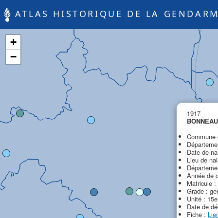
ATLAS HISTORIQUE DE LA GENDARM
+
−
1917
BONNEAU 
Commune d
Départemen
Date de na
Lieu de nai
Départemen
Année de c
Matricule :
Grade : gen
Unité : 15
Date de dé
Fiche :
Lie