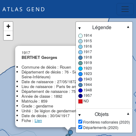
ATLAS GEND
+
Légende
▼
−
1914
1915
1916
×
1917
1917
BERTHET Georges
1918
1919
Commune de décès : Rouen
1920
Département de décès : 76 - Seine-Maritime (ex
1923
Seine-Inférieure)
1943
Date de naissance : 27/05/1872
1944
Lieu de naissance : Paris 9e arrondissement
1948
Département de naissance : 75 - Paris (ex Seine)
1957
Année de classe : 1892
Matricule : 859
ND
Grade : gendarme
Unité : 3e légion de gendarmerie (3e LG)
Objets
▼
Date de décès : 30/04/1917
Fiche :
Lien
Frontières nationales (2020)
Départements (2020)