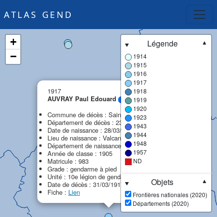
ATLAS GEND
+
Légende
▼
−
1914
1915
1916
1917
×
1917
1918
AUVRAY Paul Edouard
1919
MPF
1920
Commune de décès : Sainte-Feyre
1923
Département de décès : 23 - Creuse
1943
Date de naissance : 28/03/1885
1944
Lieu de naissance : Valcanville
1948
Département de naissance : 50 - Manche
1957
Année de classe : 1905
Matricule : 983
ND
Grade : gendarme à pied
Unité : 10e légion de gendarmerie (10e LG)
Objets
▼
Date de décès : 31/03/1917
Fiche :
Lien
Frontières nationales (2020)
Départements (2020)