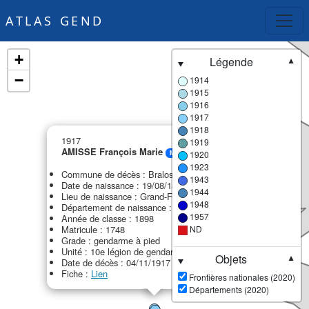
ATLAS GEND
+
Légende
▼
−
1914
1915
1916
1917
1918
×
1917
1919
AMISSE François Marie
1920
MPF
1923
Commune de décès : Bralos
1943
Date de naissance : 19/08/1878
1944
Lieu de naissance : Grand-Fougeray
1948
Département de naissance : 35 - Ille-et-Vilaine
1957
Année de classe : 1898
Matricule : 1748
ND
Grade : gendarme à pied
Unité : 10e légion de gendarmerie (10e LG)
Objets
▼
Date de décès : 04/11/1917
Fiche :
Lien
Frontières nationales (2020)
Départements (2020)