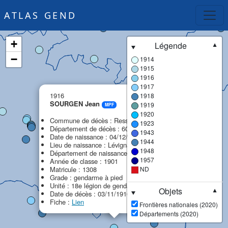
ATLAS GEND
+
Légende
▼
−
1914
1915
1916
1917
×
1916
1918
SOURGEN Jean
1919
MPF
1920
Commune de décès : Ressons-sur-Matz
1923
Département de décès : 60 - Oise
1943
Date de naissance : 04/12/1881
1944
Lieu de naissance : Lévignacq
1948
Département de naissance : 40 - Landes
1957
Année de classe : 1901
Matricule : 1308
ND
Grade : gendarme à pied
Unité : 18e légion de gendarmerie (18e LG)
Objets
▼
Date de décès : 03/11/1916
Fiche :
Lien
Frontières nationales (2020)
Départements (2020)