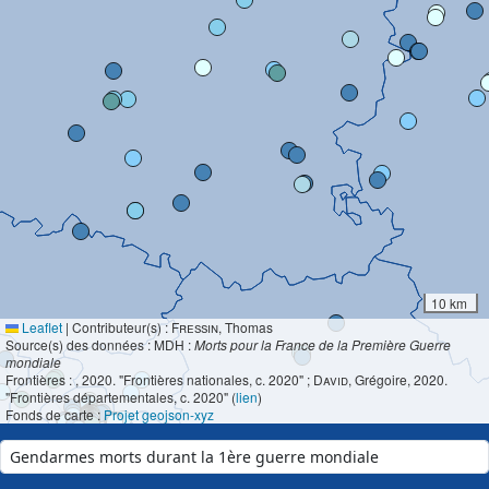
10 km
Leaflet
|
Contributeur(s) :
Fressin
, Thomas
Source(s) des données : MDH :
Morts pour la France de la Première Guerre
mondiale
Frontières :
, 2020. "Frontières nationales, c. 2020" ;
David
, Grégoire, 2020.
"Frontières départementales, c. 2020" (
lien
)
Fonds de carte :
Projet geojson-xyz