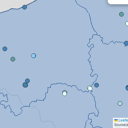
Leafle
Source(