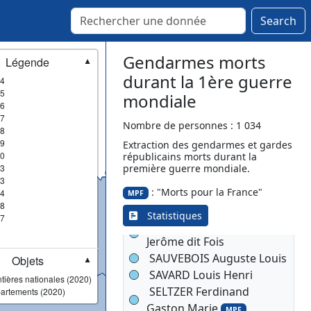
POUYOL Léonard
Search
QUIERTANT Alcide Henri
Marie
MPF
RAYBAUD Georges
Gendarmes morts
Légende
▼
Eugène
durant la 1ère guerre
4
RAYNAUD Henri Louis
5
mondiale
6
MPF
7
REBOUL Lucien Louis
Nombre de personnes : 1 034
8
Fortuné
9
Extraction des gendarmes et gardes
0
républicains morts durant la
RENOULIN Hippolyte Jean
3
première guerre mondiale.
Baptiste
MPF
3
RICHARD François Marie
: "Morts pour la France"
4
MPF
8
RODIER Henri Louis
MPF
Statistiques
7
ROUZAUD Edmond
Jerôme dit Fois
SAUVEBOIS Auguste Louis
Objets
▼
SAVARD Louis Henri
tières nationales (2020)
SELTZER Ferdinand
artements (2020)
Gaston Marie
MPF