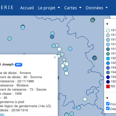
ERIE
(current)
Accueil
Le projet
Cartes
Données
191
191
191
191
191
191
×
192
192
 Joseph
MPF
194
194
 de décès : Amiens
ment de décès : 80 - Somme
194
naissance : 22/11/1886
195
naissance : Modane
ND
ent de naissance : 73 - Savoie
 classe : 1906
e : 95
gendarme à pied
Fron
14e légion de gendarmerie (14e LG)
Dép
décès : 25/06/1916
ien