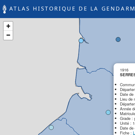
ATLAS HISTORIQUE DE LA GENDARM
+
−
1916
SERRES
Commune
Départe
Date de 
Lieu de 
Départem
Année de
Matricul
Grade : 
Unité : 
Date de 
Fiche :
L