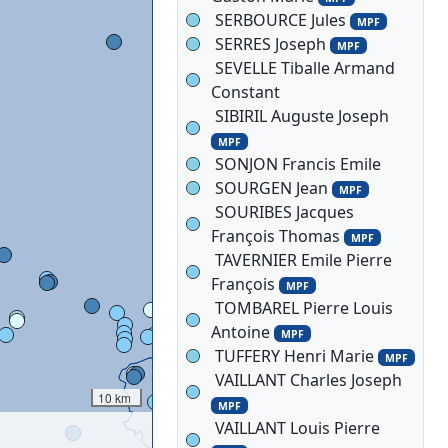
SERBOURCE Jules
MPF
SERRES Joseph
MPF
SEVELLE Tiballe Armand
Constant
SIBIRIL Auguste Joseph
MPF
SONJON Francis Emile
SOURGEN Jean
MPF
SOURIBES Jacques
François Thomas
MPF
TAVERNIER Emile Pierre
François
MPF
TOMBAREL Pierre Louis
Antoine
MPF
TUFFERY Henri Marie
MPF
VAILLANT Charles Joseph
10 km
MPF
VAILLANT Louis Pierre