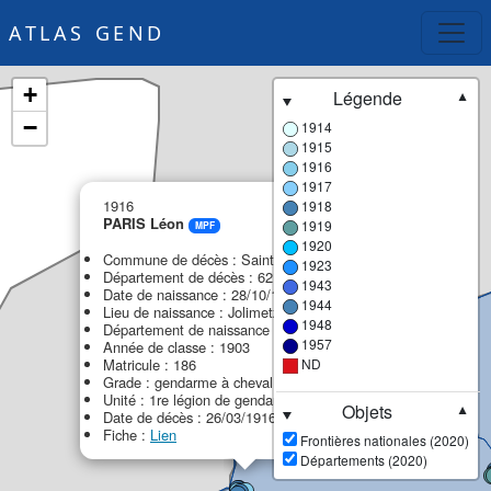
ATLAS GEND
+
Légende
▼
−
1914
1915
1916
1917
×
1916
1918
PARIS Léon
1919
MPF
1920
Commune de décès : Saint-Martin-Boulogne
1923
Département de décès : 62 - Pas-de-Calais
1943
Date de naissance : 28/10/1883
1944
Lieu de naissance : Jolimetz
1948
Département de naissance : 59 - Nord
1957
Année de classe : 1903
Matricule : 186
ND
Grade : gendarme à cheval
Unité : 1re légion de gendarmerie (1re LG)
Objets
▼
Date de décès : 26/03/1916
Fiche :
Lien
Frontières nationales (2020)
Départements (2020)