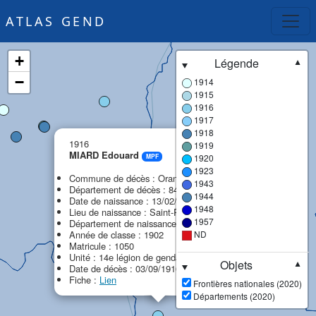
ATLAS GEND
+
Légende
▼
−
1914
1915
1916
1917
1918
×
1916
1919
MIARD Edouard
1920
MPF
1923
Commune de décès : Orange
1943
Département de décès : 84 - Vaucluse
1944
Date de naissance : 13/02/1882
1948
Lieu de naissance : Saint-Pierre-de-Méaroz
1957
Département de naissance : 38 - Isère
Année de classe : 1902
ND
Matricule : 1050
Unité : 14e légion de gendarmerie (14e LG)
Objets
▼
Date de décès : 03/09/1916
Fiche :
Lien
Frontières nationales (2020)
Départements (2020)