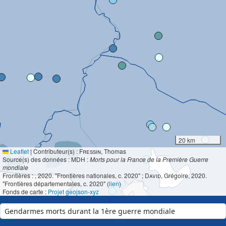
20 km
Leaflet
|
Contributeur(s) :
Fressin
, Thomas
Source(s) des données : MDH :
Morts pour la France de la Première Guerre
mondiale
Frontières :
, 2020. "Frontières nationales, c. 2020" ;
David
, Grégoire, 2020.
"Frontières départementales, c. 2020" (
lien
)
Fonds de carte :
Projet geojson-xyz