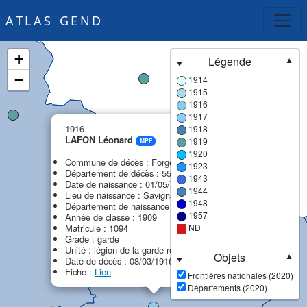
ATLAS GEND
+
Légende
▼
−
1914
1915
1916
1917
×
1916
1918
LAFON Léonard
1919
MPF
1920
Commune de décès : Forges-sur-Meuse
1923
Département de décès : 55 - Meuse
1943
Date de naissance : 01/05/1889
1944
Lieu de naissance : Savignac-Lédrier
1948
Département de naissance : 24 - Dordogne
1957
Année de classe : 1909
Matricule : 1094
ND
Grade : garde
Unité : légion de la garde républicaine (LGR)
Objets
▼
Date de décès : 08/03/1916
Fiche :
Lien
Frontières nationales (2020)
Départements (2020)