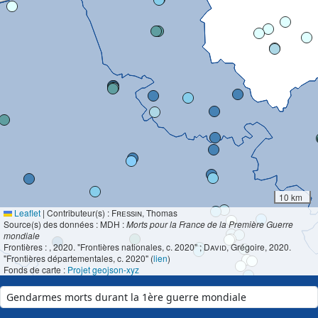
10 km
Leaflet
|
Contributeur(s) :
Fressin
, Thomas
Source(s) des données : MDH :
Morts pour la France de la Première Guerre
mondiale
Frontières :
, 2020. "Frontières nationales, c. 2020" ;
David
, Grégoire, 2020.
"Frontières départementales, c. 2020" (
lien
)
Fonds de carte :
Projet geojson-xyz