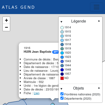
ATLAS GEND
+
Légende
▼
−
1914
1915
1916
1917
1918
×
1916
1919
HUIN Jean Baptiste
1920
MPF
1923
Commune de décès : Bergues
1943
Département de décès : 59 - Nord
1944
Date de naissance : 17/10/1867
1948
Lieu de naissance : Louvignies-Quesnoy
1957
Département de naissance : 59 - Nord
Année de classe : 1887
ND
Matricule : 552
Unité : 1re légion de gendarmerie (1re LG)
Objets
▼
Date de décès : 23/03/1916
Fiche :
Lien
Frontières nationales (2020)
Départements (2020)