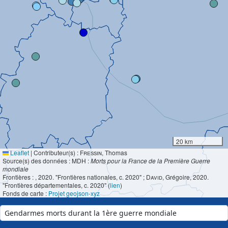
20 km
Leaflet
|
Contributeur(s) :
Fressin
, Thomas
Source(s) des données : MDH :
Morts pour la France de la Première Guerre
mondiale
Frontières :
, 2020. "Frontières nationales, c. 2020" ;
David
, Grégoire, 2020.
"Frontières départementales, c. 2020" (
lien
)
Fonds de carte :
Projet geojson-xyz