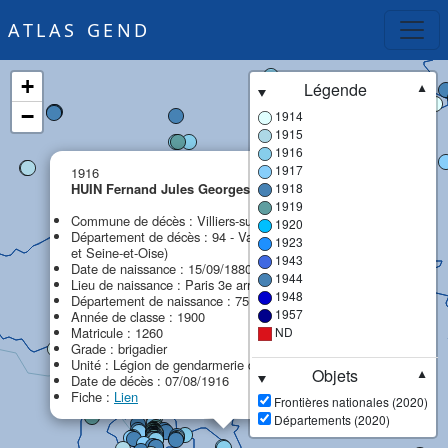
ATLAS GEND
+
Légende
▼
−
1914
1915
1916
×
1917
1916
HUIN Fernand Jules Georges
1918
1919
Commune de décès : Villiers-sur-Marne
1920
Département de décès : 94 - Val-de-Marne (ex Seine
1923
et Seine-et-Oise)
1943
Date de naissance : 15/09/1880
1944
Lieu de naissance : Paris 3e arrondissement
1948
Département de naissance : 75 - Paris (ex Seine)
1957
Année de classe : 1900
Matricule : 1260
ND
Grade : brigadier
Unité : Légion de gendarmerie de Paris (LG Paris)
Objets
▼
Date de décès : 07/08/1916
Fiche :
Lien
Frontières nationales (2020)
Départements (2020)