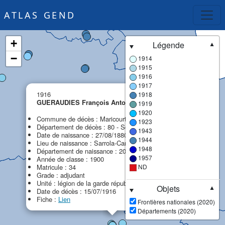
ATLAS GEND
+
Légende
▼
−
1914
1915
1916
1917
×
1916
1918
GUERAUDIES François Antoine
1919
MPF
1920
Commune de décès : Maricourt
1923
Département de décès : 80 - Somme
1943
Date de naissance : 27/08/1880
1944
Lieu de naissance : Sarrola-Carcopino
1948
Département de naissance : 20 - 2A - Corse-du-Sud
1957
Année de classe : 1900
Matricule : 34
ND
Grade : adjudant
Unité : légion de la garde républicaine (LGR)
Objets
▼
Date de décès : 15/07/1916
Fiche :
Lien
Frontières nationales (2020)
Départements (2020)