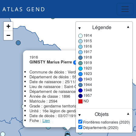
ATLAS GEND
+
Légende
▼
−
1914
1915
1916
1917
×
1916
1918
GINISTY Marius Pierre
1919
MPF
1920
Commune de décès : Verdun
1923
Département de décès : 55 - Meuse
1943
Date de naissance : 25/11/1876
1944
Lieu de naissance : Saint-Geniez-d'Olt
1948
Département de naissance : 12 - Aveyron
1957
Année de classe : 1896
Matricule : 2594
ND
Grade : gendarme territorial
Unité : 16e légion de gendarmerie (16e LG)
Objets
▼
Date de décès : 03/07/1916
Fiche :
Lien
Frontières nationales (2020)
Départements (2020)