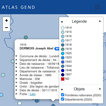
ATLAS GEND
+
Légende
▼
−
1914
1915
1916
1917
×
1916
1918
DORMOIS Joseph Abel
1919
MPF
1920
Commune de décès : Lunéville
1923
Département de décès : 54 - Meurthe-et-Moselle
1943
Date de naissance : 18/09/1869
1944
Lieu de naissance : Tollaincourt
1948
Département de naissance : 88 - Vosges
1957
Année de classe : 1889
Matricule : 308
ND
Grade : brigadier
Unité : 20e légion de gendarmerie (20e LG)
Objets
▼
Date de décès : 30/11/1915
Fiche :
Lien
Frontières nationales (2020)
Départements (2020)