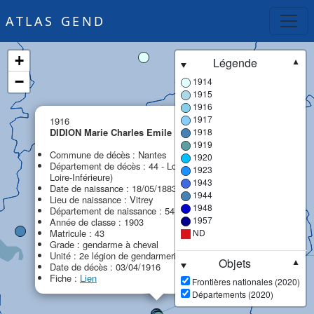
ATLAS GEND
+
Légende
▼
−
1914
1915
1916
×
1917
1916
DIDION Marie Charles Emile
1918
1919
Commune de décès : Nantes
1920
Département de décès : 44 - Loire-Atlantique (ex
1923
Loire-Inférieure)
1943
Date de naissance : 18/05/1883
1944
Lieu de naissance : Vitrey
1948
Département de naissance : 54 - Meurthe-et-Moselle
1957
Année de classe : 1903
Matricule : 43
ND
Grade : gendarme à cheval
Unité : 2e légion de gendarmerie (2e LG)
Objets
▼
Date de décès : 03/04/1916
Fiche :
Lien
Frontières nationales (2020)
Départements (2020)