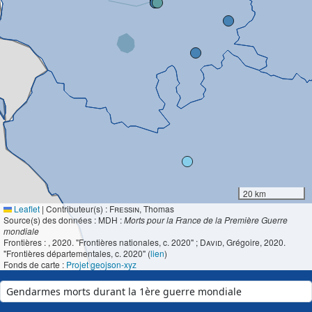
20 km
Leaflet
|
Contributeur(s) :
Fressin
, Thomas
Source(s) des données : MDH :
Morts pour la France de la Première Guerre
mondiale
Frontières :
, 2020. "Frontières nationales, c. 2020" ;
David
, Grégoire, 2020.
"Frontières départementales, c. 2020" (
lien
)
Fonds de carte :
Projet geojson-xyz