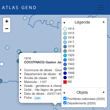
ATLAS GEND
+
Légende
▼
−
1914
1915
1916
1917
1918
1919
1920
×
1916
1923
COCOYNACQ Gaston Jacques
1943
1944
Commune de décès : Gournay-sur-Aronde
1948
Département de décès : 60 - Oise
1957
Année de classe : 1901
Matricule : 1107
ND
Grade : gendarme à cheval
Unité : 18e légion de gendarmerie (18e LG)
Objets
▼
Date de décès : 23/07/1916
Fiche :
Lien
Frontières nationales (2020)
Départements (2020)