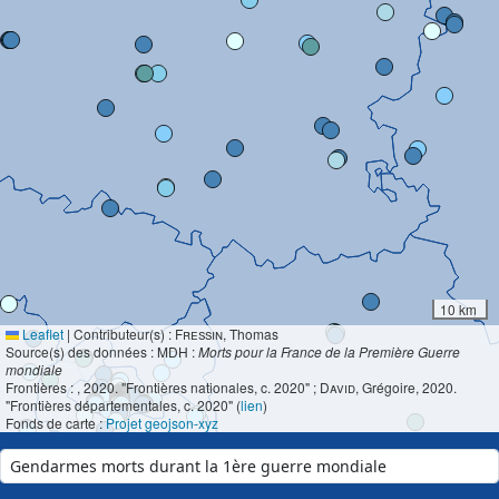
10 km
Leaflet
|
Contributeur(s) :
Fressin
, Thomas
Source(s) des données : MDH :
Morts pour la France de la Première Guerre
mondiale
Frontières :
, 2020. "Frontières nationales, c. 2020" ;
David
, Grégoire, 2020.
"Frontières départementales, c. 2020" (
lien
)
Fonds de carte :
Projet geojson-xyz