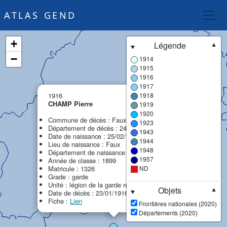
ATLAS GEND
+
Légende
▼
−
1914
1915
1916
1917
×
1916
1918
CHAMP Pierre
1919
1920
Commune de décès : Faux
1923
Département de décès : 24 - Dordogne
1943
Date de naissance : 25/02/1879
1944
Lieu de naissance : Faux
1948
Département de naissance : 24 - Dordogne
1957
Année de classe : 1899
Matricule : 1326
ND
Grade : garde
Unité : légion de la garde républicaine (LGR)
Objets
▼
Date de décès : 23/01/1916
Fiche :
Lien
Frontières nationales (2020)
Départements (2020)