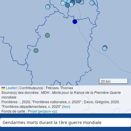
20 km
Leaflet
|
Contributeur(s) :
Fressin
, Thomas
Source(s) des données : MDH :
Morts pour la France de la Première Guerre
mondiale
Frontières :
, 2020. "Frontières nationales, c. 2020" ;
David
, Grégoire, 2020.
"Frontières départementales, c. 2020" (
lien
)
Fonds de carte :
Projet geojson-xyz