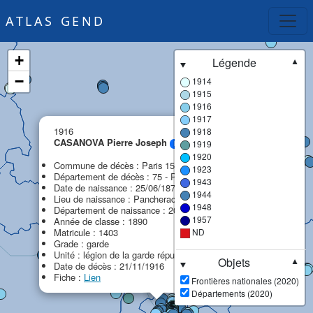
ATLAS GEND
+
Légende
▼
−
1914
1915
1916
1917
×
1916
1918
CASANOVA Pierre Joseph
1919
MPF
1920
Commune de décès : Paris 15e arrondissement
1923
Département de décès : 75 - Paris (ex Seine)
1943
Date de naissance : 25/06/1870
1944
Lieu de naissance : Pancheraccia
1948
Département de naissance : 20 - 2B - Haute-Corse
1957
Année de classe : 1890
Matricule : 1403
ND
Grade : garde
Unité : légion de la garde républicaine (LGR)
Objets
▼
Date de décès : 21/11/1916
Fiche :
Lien
Frontières nationales (2020)
Départements (2020)