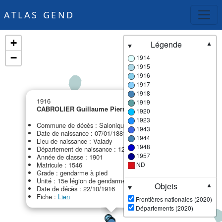
ATLAS GEND
+
Légende
▼
−
1914
1915
1916
1917
1918
×
1916
1919
CABROLIER Guillaume Pierre
1920
MPF
1923
Commune de décès : Salonique (ou Thessalonique)
1943
Date de naissance : 07/01/1881
1944
Lieu de naissance : Valady
1948
Département de naissance : 12 - Aveyron
1957
Année de classe : 1901
Matricule : 1546
ND
Grade : gendarme à pied
Unité : 15e légion de gendarmerie (15e LG)
Objets
▼
Date de décès : 22/10/1916
Fiche :
Lien
Frontières nationales (2020)
Départements (2020)