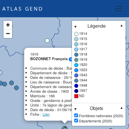
ATLAS GEND
+
Légende
▼
−
1914
1915
1916
1917
×
1916
1918
BOZONNET François
1919
MPF
1920
Commune de décès : Bar-le-Duc
1923
Département de décès : 55 - Meuse
1943
Date de naissance : 25/10/1883
1944
Lieu de naissance : Bourg-en-Bresse
1948
Département de naissance : 01 - Ain
1957
Année de classe : 1903
Matricule : 166
ND
Grade : gendarme à pied
Unité : 7e légion de gendarmerie (7e LG)
Objets
▼
Date de décès : 01/06/1916
Fiche :
Lien
Frontières nationales (2020)
Départements (2020)