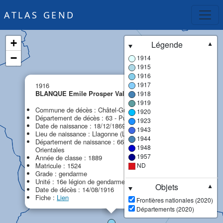
ATLAS GEND
+
Légende
▼
−
1914
1915
1916
×
1917
1916
BLANQUE Emile Prosper Valentin
1918
MPF
1919
Commune de décès : Châtel-Guyon
1920
Département de décès : 63 - Puy-de-Dôme
1923
Date de naissance : 18/12/1869
1943
Lieu de naissance : Llagonne (La)
1944
Département de naissance : 66 - Pyrénées-
1948
Orientales
1957
Année de classe : 1889
Matricule : 1524
ND
Grade : gendarme
Unité : 16e légion de gendarmerie (16e LG)
Objets
▼
Date de décès : 14/08/1916
Fiche :
Lien
Frontières nationales (2020)
Départements (2020)