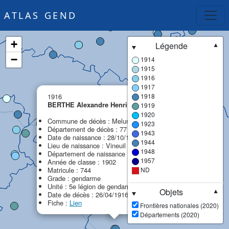
ATLAS GEND
+
Légende
▼
−
1914
1915
1916
1917
×
1916
1918
BERTHE Alexandre Henri Alfred
1919
1920
Commune de décès : Melun
1923
Département de décès : 77 - Seine-et-Marne
1943
Date de naissance : 28/10/1882
1944
Lieu de naissance : Vineuil
1948
Département de naissance : 41 - Loir-et-Cher
1957
Année de classe : 1902
Matricule : 744
ND
Grade : gendarme
Unité : 5e légion de gendarmerie (5e LG)
Objets
▼
Date de décès : 26/04/1916
Fiche :
Lien
Frontières nationales (2020)
Départements (2020)