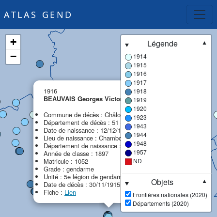
ATLAS GEND
+
Légende
▼
−
1914
1915
1916
1917
×
1916
1918
BEAUVAIS Georges Victor
1919
MPF
1920
Commune de décès : Châlons-en-Champagne
1923
Département de décès : 51 - Marne
1943
Date de naissance : 12/12/1877
1944
Lieu de naissance : Chambon
1948
Département de naissance : 45 - Loiret
1957
Année de classe : 1897
Matricule : 1052
ND
Grade : gendarme
Unité : 5e légion de gendarmerie (5e LG)
Objets
▼
Date de décès : 30/11/1915
Fiche :
Lien
Frontières nationales (2020)
Départements (2020)