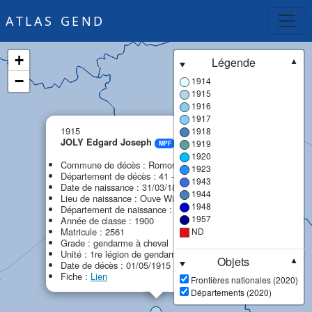
ATLAS GEND
+
Légende
▼
−
1914
1915
1916
1917
×
1915
1918
JOLY Edgard Joseph
1919
MPF
1920
Commune de décès : Romorantin-Lanthenay
1923
Département de décès : 41 - Loir-et-Cher
1943
Date de naissance : 31/03/1880
1944
Lieu de naissance : Ouve Wirquin
1948
Département de naissance : 62 - Pas-de-Calais
1957
Année de classe : 1900
Matricule : 2561
ND
Grade : gendarme à cheval
Unité : 1re légion de gendarmerie (1re LG)
Objets
▼
Date de décès : 01/05/1915
Fiche :
Lien
Frontières nationales (2020)
Départements (2020)