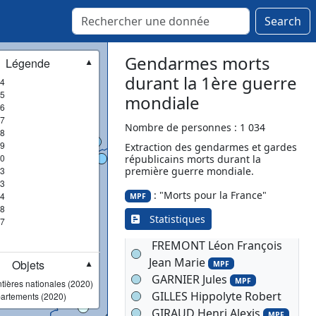
MPF
Search
ESPITALIER Ernest
Clément
MPF
ESPITALIER Ernest
Gendarmes morts
Légende
▼
Clément
durant la 1ère guerre
4
EVRAD Jules Romuald
5
mondiale
6
MPF
7
FAGEDET Marcel Pierre
Nombre de personnes : 1 034
8
Marius
9
Extraction des gendarmes et gardes
0
républicains morts durant la
FINOT Louis Gustave
3
première guerre mondiale.
FLAGEOLET Charles Jean
3
Baptiste
: "Morts pour la France"
4
MPF
MPF
8
FRAISSE Paul Pierre Jules
Statistiques
7
MPF
FREMONT Léon François
Jean Marie
Objets
MPF
▼
GARNIER Jules
MPF
tières nationales (2020)
GILLES Hippolyte Robert
artements (2020)
GIRAUD Henri Alexis
MPF