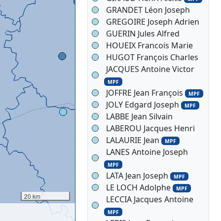
GRANDET Léon Joseph
GREGOIRE Joseph Adrien
GUERIN Jules Alfred
HOUEIX Francois Marie
HUGOT François Charles
JACQUES Antoine Victor
MPF
JOFFRE Jean François
MPF
JOLY Edgard Joseph
MPF
LABBE Jean Silvain
LABEROU Jacques Henri
LALAURIE Jean
MPF
LANES Antoine Joseph
MPF
LATA Jean Joseph
MPF
LE LOCH Adolphe
MPF
20 km
LECCIA Jacques Antoine
MPF