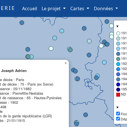
ERIE
(current)
Accueil
Le projet
Cartes
Données
191
191
191
191
191
191
×
192
192
Joseph Adrien
194
194
 décès : Paris
 de décès : 75 - Paris (ex Seine)
194
ssance : 05/11/1882
195
sance : Pierrefitte-Nestalas
ND
 de naissance : 65 - Hautes-Pyrénées
asse : 1902
1498
de
Fron
on de la garde républicaine (LGR)
Dép
ès : 21/01/1915