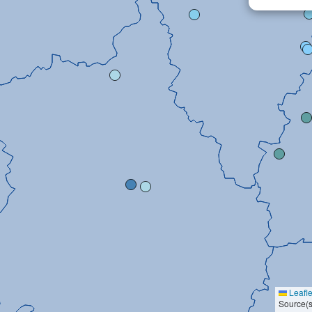
Leafle
Source(