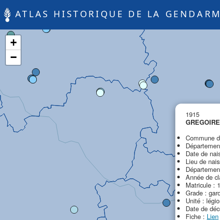
ATLAS HISTORIQUE DE LA GENDARM
+
−
1915
GREGOIRE 
Commune de
Département
Date de nai
Lieu de nais
Département
Année de cl
Matricule : 
Grade : gar
Unité : légi
Date de déc
Fiche :
Lien