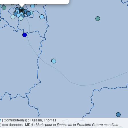
t
|
Contributeur(s) :
Fressin
, Thomas
s) des données : MDH :
Morts pour la France de la Première Guerre mondiale