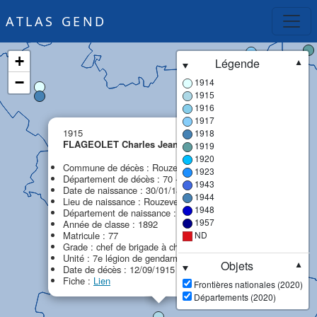
ATLAS GEND
+
Légende
▼
−
1914
1915
1916
1917
×
1915
1918
FLAGEOLET Charles Jean Baptiste
1919
MPF
1920
Commune de décès : Rouzevelle
1923
Département de décès : 70 - Haute-Saône
1943
Date de naissance : 30/01/1872
1944
Lieu de naissance : Rouzevelle
1948
Département de naissance : 70 - Haute-Saône
1957
Année de classe : 1892
Matricule : 77
ND
Grade : chef de brigade à cheval
Unité : 7e légion de gendarmerie (7e LG)
Objets
▼
Date de décès : 12/09/1915
Fiche :
Lien
Frontières nationales (2020)
Départements (2020)