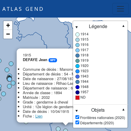
ATLAS GEND
+
Légende
▼
−
1914
1915
1916
1917
×
1915
1918
DEFAYE Jean
1919
MPF
1920
Commune de décès : Manonville
1923
Département de décès : 54 - Meurthe-et-Moselle
1943
Date de naissance : 27/08/1874
1944
Lieu de naissance : Rilhac-Lastours
1948
Département de naissance : 65 - Hautes-Pyrénées
1957
Année de classe : 1894
Matricule : 2032
ND
Grade : gendarme à cheval
Unité : 12e légion de gendarmerie (12e LG)
Objets
▼
Date de décès : 10/04/1915
Fiche :
Lien
Frontières nationales (2020)
Départements (2020)