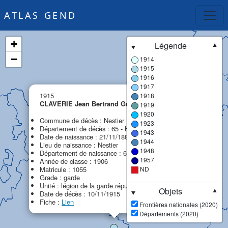
ATLAS GEND
+
Légende
▼
−
1914
1915
1916
1917
×
1915
1918
CLAVERIE Jean Bertrand Guillaume
1919
MPF
1920
Commune de décès : Nestier
1923
Département de décès : 65 - Hautes-Pyrénées
1943
Date de naissance : 21/11/1886
1944
Lieu de naissance : Nestier
1948
Département de naissance : 65 - Hautes-Pyrénées
1957
Année de classe : 1906
Matricule : 1055
ND
Grade : garde
Unité : légion de la garde républicaine (LGR)
Objets
▼
Date de décès : 10/11/1915
Fiche :
Lien
Frontières nationales (2020)
Départements (2020)