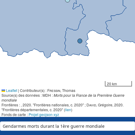
20 km
Leaflet
|
Contributeur(s) :
Fressin
, Thomas
Source(s) des données : MDH :
Morts pour la France de la Première Guerre
mondiale
Frontières :
, 2020. "Frontières nationales, c. 2020" ;
David
, Grégoire, 2020.
"Frontières départementales, c. 2020" (
lien
)
Fonds de carte :
Projet geojson-xyz