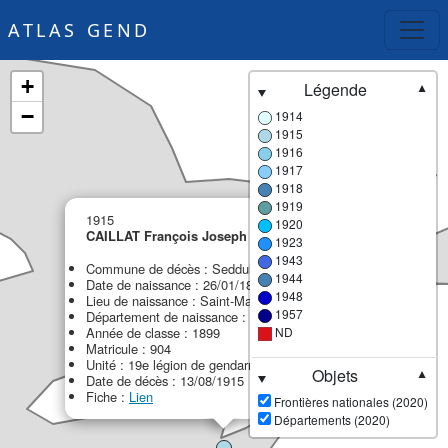
ATLAS GEND
+
Légende
▼
−
1914
1915
1916
1917
1918
1919
×
1915
1920
CAILLAT François Joseph
MPF
1923
1943
Commune de décès : Seddul Bahr
1944
Date de naissance : 26/01/1879
1948
Lieu de naissance : Saint-Maurice-de-Gourdans
1957
Département de naissance : 01 - Ain
Année de classe : 1899
ND
Matricule : 904
Unité : 19e légion de gendarmerie (19e LG)
Objets
▼
Date de décès : 13/08/1915
Fiche :
Lien
Frontières nationales (2020)
Départements (2020)